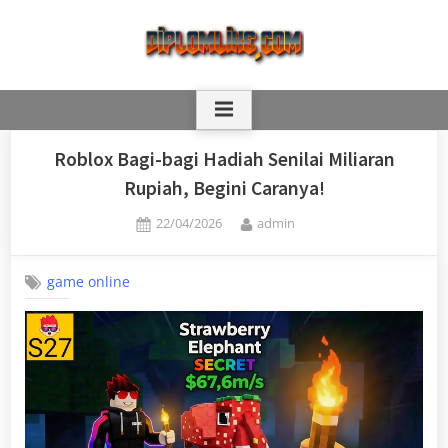
Skip
to
content
Roblox Bagi-bagi Hadiah Senilai Miliaran
Rupiah, Begini Caranya!
Posted
By
22/04/2026
admin
on
game online