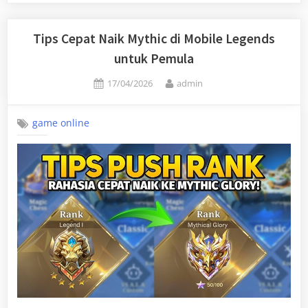
Tips Cepat Naik Mythic di Mobile Legends
untuk Pemula
Posted
By
17/04/2026
admin
on
game online