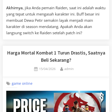
Akhirnya
, jika Anda pemain Raiden, saat ini adalah waktu
yang tepat untuk mengasah karakter ini. Buff besar ini
membuat Dewa Petir semakin layak menjadi main
karakter di season mendatang. Apakah Anda akan
langsung switch ke Raiden setelah patch ini?
Harga Mortal Kombat 1 Turun Drastis, Saatnya
Beli Sekarang?
Posted
By
15/04/2026
admin
on
game online