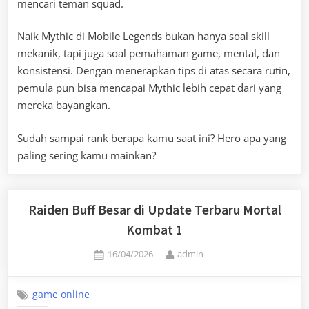
mencari teman squad.
Naik Mythic di Mobile Legends bukan hanya soal skill
mekanik, tapi juga soal pemahaman game, mental, dan
konsistensi. Dengan menerapkan tips di atas secara rutin,
pemula pun bisa mencapai Mythic lebih cepat dari yang
mereka bayangkan.
Sudah sampai rank berapa kamu saat ini? Hero apa yang
paling sering kamu mainkan?
Raiden Buff Besar di Update Terbaru Mortal
Kombat 1
Posted
By
16/04/2026
admin
on
game online