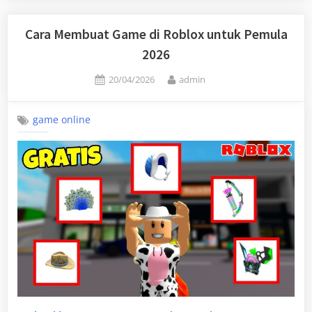
Cara Membuat Game di Roblox untuk Pemula
2026
Posted
By
20/04/2026
admin
on
game online