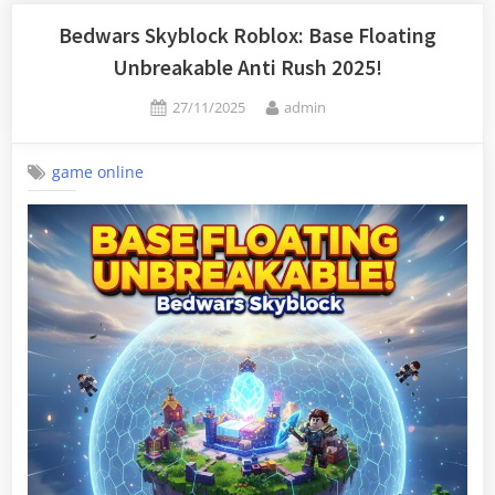
Bedwars Skyblock Roblox: Base Floating
Unbreakable Anti Rush 2025!
Posted
By
27/11/2025
admin
on
game online