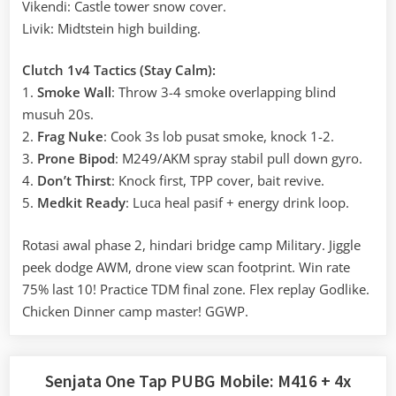
Vikendi: Castle tower snow cover.
Livik: Midtstein high building.
Clutch 1v4 Tactics (Stay Calm):
1.
Smoke Wall
: Throw 3-4 smoke overlapping blind
musuh 20s.
2.
Frag Nuke
: Cook 3s lob pusat smoke, knock 1-2.
3.
Prone Bipod
: M249/AKM spray stabil pull down gyro.
4.
Don’t Thirst
: Knock first, TPP cover, bait revive.
5.
Medkit Ready
: Luca heal pasif + energy drink loop.
Rotasi awal phase 2, hindari bridge camp Military. Jiggle
peek dodge AWM, drone view scan footprint. Win rate
75% last 10! Practice TDM final zone. Flex replay Godlike.
Chicken Dinner camp master! GGWP.
Senjata One Tap PUBG Mobile: M416 + 4x