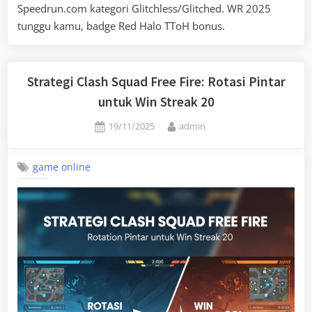
Speedrun.com kategori Glitchless/Glitched. WR 2025
tunggu kamu, badge Red Halo TToH bonus.
Strategi Clash Squad Free Fire: Rotasi Pintar
untuk Win Streak 20
Posted
By
19/11/2025
admin
on
game online