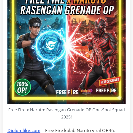
Free Fire x Naruto: Rasengan Grenade OP One-Shot Squad
2025!
Diplomlike.com
– Free Fire kolab Naruto viral OB46.