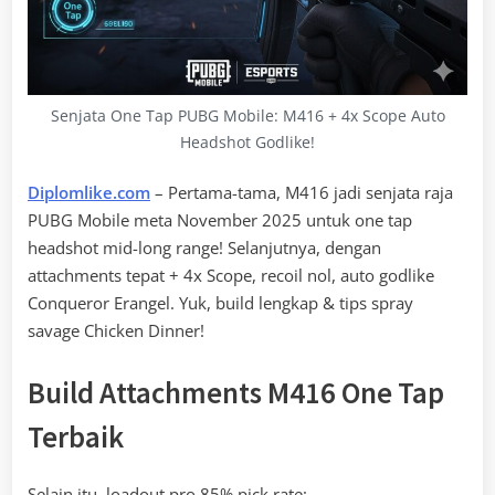
Senjata One Tap PUBG Mobile: M416 + 4x Scope Auto
Headshot Godlike!
Diplomlike.com
– Pertama-tama, M416 jadi senjata raja
PUBG Mobile meta November 2025 untuk one tap
headshot mid-long range! Selanjutnya, dengan
attachments tepat + 4x Scope, recoil nol, auto godlike
Conqueror Erangel. Yuk, build lengkap & tips spray
savage Chicken Dinner!
Build Attachments M416 One Tap
Terbaik
Selain itu, loadout pro 85% pick rate: