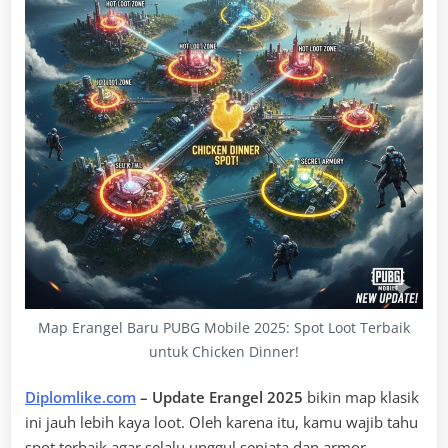
Map Erangel Baru PUBG Mobile 2025: Spot Loot Terbaik
untuk Chicken Dinner!
Diplomlike.com
– Update Erangel 2025
bikin map klasik
ini jauh lebih kaya loot. Oleh karena itu, kamu wajib tahu
spot terbaik agar selalu unggul senjata dan armor.