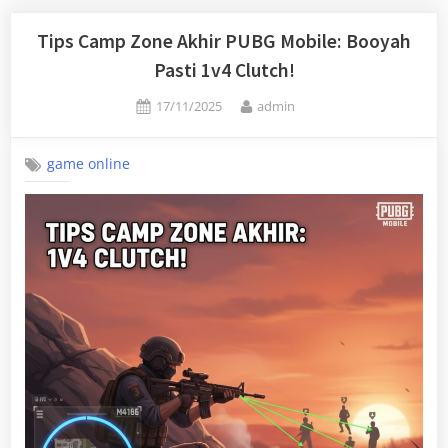
Tips Camp Zone Akhir PUBG Mobile: Booyah
Pasti 1v4 Clutch!
Posted
By
17/11/2025
admin
on
game online