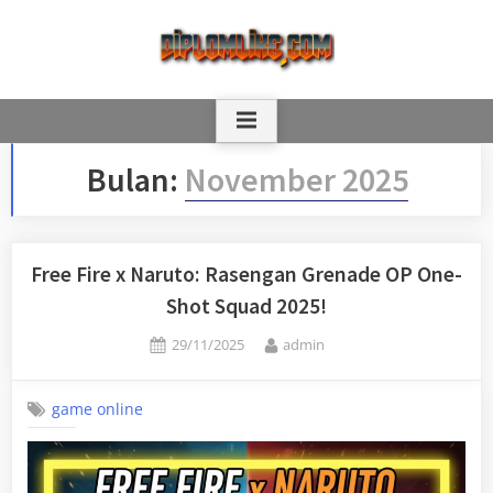
Skip
to
content
Bulan:
November 2025
Free Fire x Naruto: Rasengan Grenade OP One-
Shot Squad 2025!
Posted
By
29/11/2025
admin
on
game online