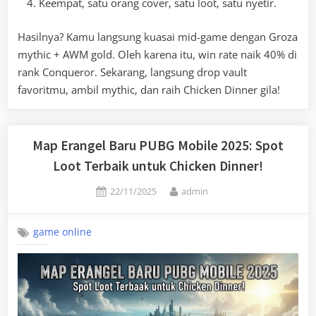
Keempat, satu orang cover, satu loot, satu nyetir.
Hasilnya? Kamu langsung kuasai mid-game dengan Groza
mythic + AWM gold. Oleh karena itu, win rate naik 40% di
rank Conqueror. Sekarang, langsung drop vault
favoritmu, ambil mythic, dan raih Chicken Dinner gila!
Map Erangel Baru PUBG Mobile 2025: Spot
Loot Terbaik untuk Chicken Dinner!
Posted
By
22/11/2025
admin
on
game online