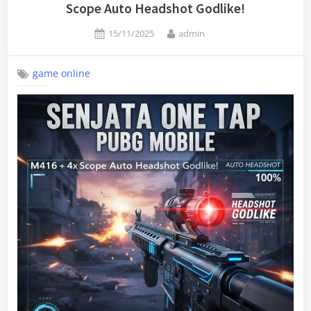
Scope Auto Headshot Godlike!
Posted
By
15/11/2025
admin
on
game online