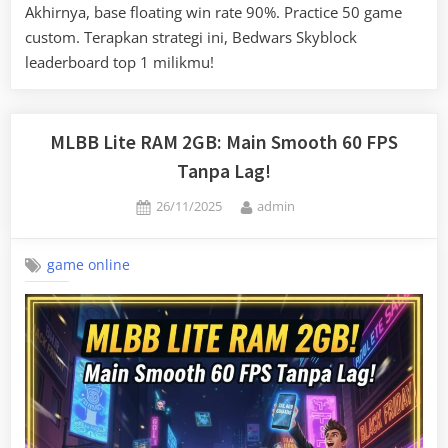
Akhirnya, base floating win rate 90%. Practice 50 game
custom. Terapkan strategi ini, Bedwars Skyblock
leaderboard top 1 milikmu!
MLBB Lite RAM 2GB: Main Smooth 60 FPS
Tanpa Lag!
Posted
By
26/11/2025
admin
on
game online