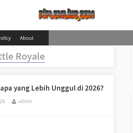
olicy
About
ttle Royale
iapa yang Lebih Unggul di 2026?
By
26
admin