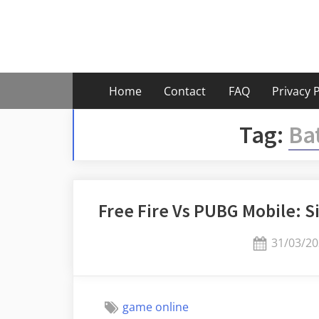
Skip
to
content
Home
Contact
FAQ
Privacy P
Tag:
Ba
Free Fire Vs PUBG Mobile: S
Posted
31/03/20
on
game online