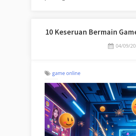
10 Keseruan Bermain Game
Posted
04/09/20
on
game online