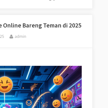
 Online Bareng Teman di 2025
By
25
admin