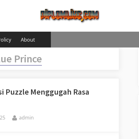
olicy
About
lue Prince
asi Puzzle Menggugah Rasa
By
25
admin