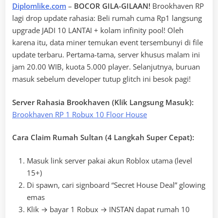
Diplomlike.com
–
BOCOR GILA-GILAAN!
Brookhaven RP
lagi drop update rahasia: Beli rumah cuma Rp1 langsung
upgrade JADI 10 LANTAI + kolam infinity pool! Oleh
karena itu, data miner temukan event tersembunyi di file
update terbaru. Pertama-tama, server khusus malam ini
jam 20.00 WIB, kuota 5.000 player. Selanjutnya, buruan
masuk sebelum developer tutup glitch ini besok pagi!
Server Rahasia Brookhaven (Klik Langsung Masuk):
Brookhaven RP 1 Robux 10 Floor House
Cara Claim Rumah Sultan (4 Langkah Super Cepat):
Masuk link server pakai akun Roblox utama (level
15+)
Di spawn, cari signboard “Secret House Deal” glowing
emas
Klik → bayar 1 Robux → INSTAN dapat rumah 10