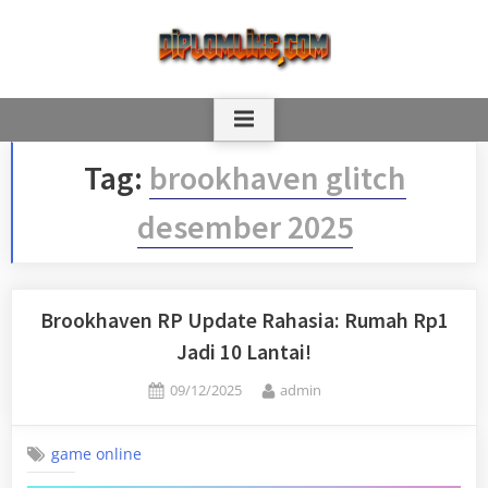
Skip
to
content
Tag:
brookhaven glitch
desember 2025
Brookhaven RP Update Rahasia: Rumah Rp1
Jadi 10 Lantai!
Posted
By
09/12/2025
admin
on
game online