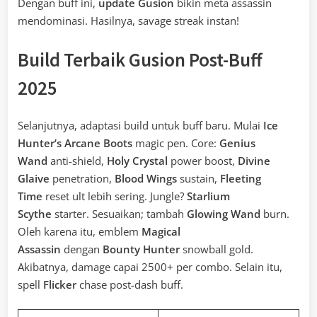
Dengan buff ini,
update Gusion
bikin meta assassin
mendominasi. Hasilnya, savage streak instan!
Build Terbaik Gusion Post-Buff
2025
Selanjutnya, adaptasi build untuk buff baru. Mulai
Ice
Hunter’s Arcane Boots
magic pen. Core:
Genius
Wand
anti-shield,
Holy Crystal
power boost,
Divine
Glaive
penetration,
Blood Wings
sustain,
Fleeting
Time
reset ult lebih sering. Jungle?
Starlium
Scythe
starter. Sesuaikan; tambah
Glowing Wand
burn.
Oleh karena itu, emblem
Magical
Assassin
dengan
Bounty Hunter
snowball gold.
Akibatnya, damage capai 2500+ per combo. Selain itu,
spell
Flicker
chase post-dash buff.