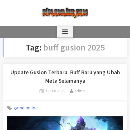
Skip
to
content
Tag:
buff gusion 2025
Update Gusion Terbaru: Buff Baru yang Ubah
Meta Selamanya
Posted
By
12/09/2025
admin
on
game online