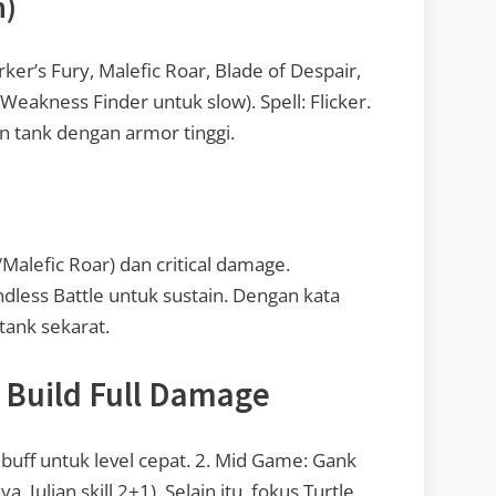
n)
rker’s Fury, Malefic Roar, Blade of Despair,
akness Finder untuk slow). Spell: Flicker.
n tank dengan armor tinggi.
/Malefic Roar) dan critical damage.
ndless Battle untuk sustain. Dengan kata
 tank sekarat.
 Build Full Damage
 buff untuk level cepat. 2. Mid Game: Gank
, Julian skill 2+1). Selain itu, fokus Turtle