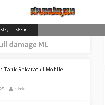
olicy
About
full damage ML
n Tank Sekarat di Mobile
By
25
admin