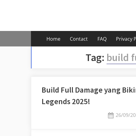
Skip
to
content
Home
Contact
FAQ
Privacy P
Tag:
build 
Build Full Damage yang Biki
Legends 2025!
Posted
26/09/20
on