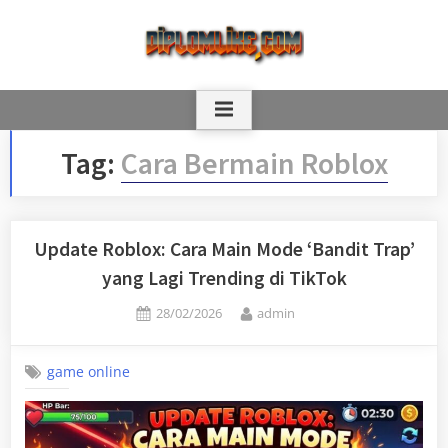
Skip
to
content
Tag:
Cara Bermain Roblox
Update Roblox: Cara Main Mode ‘Bandit Trap’
yang Lagi Trending di TikTok
Posted
By
28/02/2026
admin
on
game online