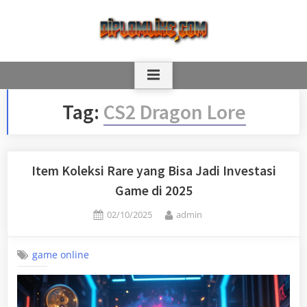
Skip
to
content
Tag:
CS2 Dragon Lore
Item Koleksi Rare yang Bisa Jadi Investasi
Game di 2025
Posted
By
02/10/2025
admin
on
game online