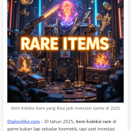
Item Koleksi Rare yang Bisa Jadi Investasi Game di 2025
Diplomlike.com
– Di tahun 2025,
item koleksi rare
di
game bukan lagi sekadar kosmetik, tapi aset investasi