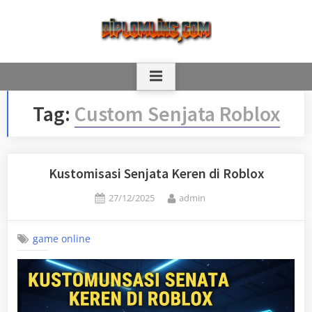
Skip
to
content
Tag:
Custom Senjata Roblox
Kustomisasi Senjata Keren di Roblox
Posted
By
27/12/2025
admin
on
game online