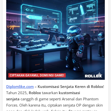
Diplomlike.com
– Kustomisasi Senjata Keren di Roblox
!
Tahun 2025,
Roblox
tawarkan
kustomisasi
senjata
canggih di game seperti Arsenal dan Phantom
Forces. Oleh karena itu, ciptakan senjata OP dengan skin