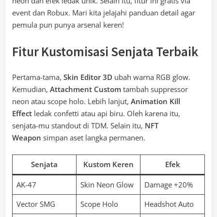
neon dan efek ledak unik. Selain itu, fitur ini gratis via
event dan Robux. Mari kita jelajahi panduan detail agar
pemula pun punya arsenal keren!
Fitur Kustomisasi Senjata Terbaik
Pertama-tama,
Skin Editor 3D
ubah warna RGB glow.
Kemudian,
Attachment Custom
tambah suppressor
neon atau scope holo. Lebih lanjut,
Animation Kill
Effect
ledak confetti atau api biru. Oleh karena itu,
senjata-mu standout di TDM. Selain itu,
NFT
Weapon
simpan aset langka permanen.
Senjata
Kustom Keren
Efek
AK-47
Skin Neon Glow
Damage +20%
Vector SMG
Scope Holo
Headshot Auto