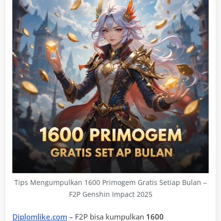
Tips Mengumpulkan 1600 Primogem Gratis Setiap Bulan –
F2P Genshin Impact 2025
Diplomlike.com
– F2P bisa kumpulkan
1600