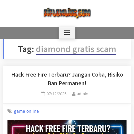
Skip
to
content
Tag:
diamond gratis scam
Hack Free Fire Terbaru? Jangan Coba, Risiko
Ban Permanen!
Posted
By
07/12/2025
admin
on
game online