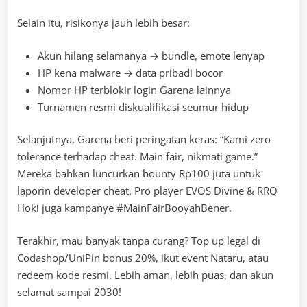
Selain itu, risikonya jauh lebih besar:
Akun hilang selamanya → bundle, emote lenyap
HP kena malware → data pribadi bocor
Nomor HP terblokir login Garena lainnya
Turnamen resmi diskualifikasi seumur hidup
Selanjutnya, Garena beri peringatan keras: “Kami zero
tolerance terhadap cheat. Main fair, nikmati game.”
Mereka bahkan luncurkan bounty Rp100 juta untuk
laporin developer cheat. Pro player EVOS Divine & RRQ
Hoki juga kampanye #MainFairBooyahBener.
Terakhir, mau banyak tanpa curang? Top up legal di
Codashop/UniPin bonus 20%, ikut event Nataru, atau
redeem kode resmi. Lebih aman, lebih puas, dan akun
selamat sampai 2030!