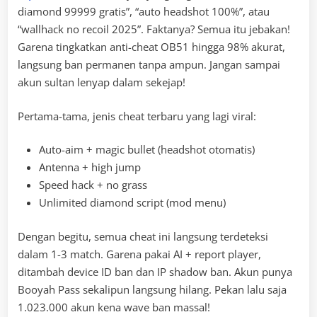
diamond 99999 gratis”, “auto headshot 100%”, atau
“wallhack no recoil 2025”. Faktanya? Semua itu jebakan!
Garena tingkatkan anti-cheat OB51 hingga 98% akurat,
langsung ban permanen tanpa ampun. Jangan sampai
akun sultan lenyap dalam sekejap!
Pertama-tama, jenis cheat terbaru yang lagi viral:
Auto-aim + magic bullet (headshot otomatis)
Antenna + high jump
Speed hack + no grass
Unlimited diamond script (mod menu)
Dengan begitu, semua cheat ini langsung terdeteksi
dalam 1-3 match. Garena pakai AI + report player,
ditambah device ID ban dan IP shadow ban. Akun punya
Booyah Pass sekalipun langsung hilang. Pekan lalu saja
1.023.000 akun kena wave ban massal!