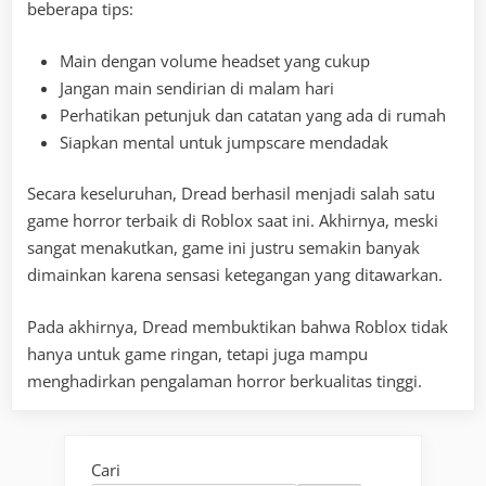
beberapa tips:
Main dengan volume headset yang cukup
Jangan main sendirian di malam hari
Perhatikan petunjuk dan catatan yang ada di rumah
Siapkan mental untuk jumpscare mendadak
Secara keseluruhan, Dread berhasil menjadi salah satu
game horror terbaik di Roblox saat ini. Akhirnya, meski
sangat menakutkan, game ini justru semakin banyak
dimainkan karena sensasi ketegangan yang ditawarkan.
Pada akhirnya, Dread membuktikan bahwa Roblox tidak
hanya untuk game ringan, tetapi juga mampu
menghadirkan pengalaman horror berkualitas tinggi.
Cari