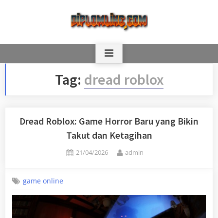
Skip
to
content
Tag:
dread roblox
Dread Roblox: Game Horror Baru yang Bikin
Takut dan Ketagihan
Posted
By
21/04/2026
admin
on
game online