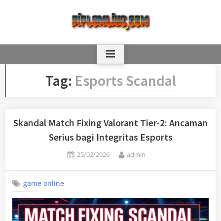
Skip
to
content
Tag:
Esports Scandal
Skandal Match Fixing Valorant Tier-2: Ancaman
Serius bagi Integritas Esports
Posted
By
25/02/2026
admin
on
game online