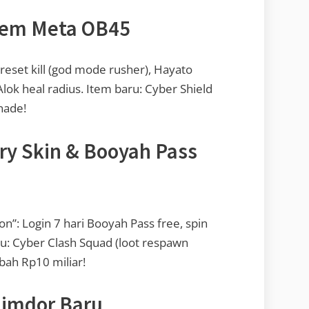
Item Meta OB45
reset kill (god mode rusher), Hayato
ok heal radius. Item baru: Cyber Shield
nade!
ry Skin & Booyah Pass
on”: Login 7 hari Booyah Pass free, spin
u: Cyber Clash Squad (loot respawn
mbah Rp10 miliar!
limdor Baru