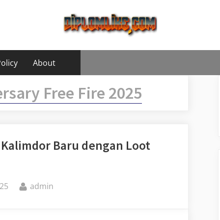
olicy
About
rsary Free Fire 2025
 Kalimdor Baru dengan Loot
By
25
admin