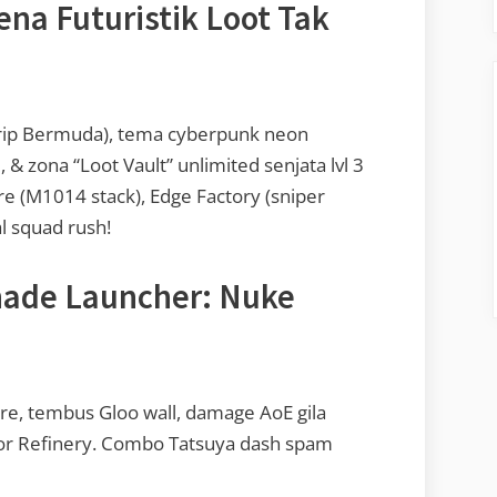
na Futuristik Loot Tak
mirip Bermuda), tema cyberpunk neon
 & zona “Loot Vault” unlimited senjata lvl 3
e (M1014 stack), Edge Factory (sniper
al squad rush!
nade Launcher: Nuke
ire, tembus Gloo wall, damage AoE gila
dor Refinery. Combo Tatsuya dash spam