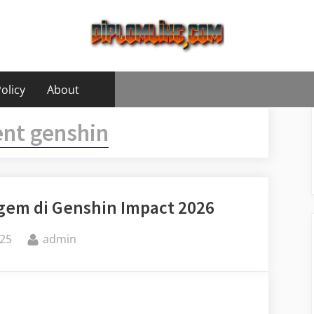
olicy
About
nt genshin
gem di Genshin Impact 2026
By
25
admin