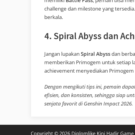
memiliki
Battle Pass
, pemain bisa me
challenge dan milestone yang tersedia
berkala.
4. Spiral Abyss dan A
Jangan lupakan
Spiral Abyss
dan berbag
memberikan Primogem untuk setiap lan
achievement menyediakan Primogem bo
Dengan mengikuti tips ini, pemain da
efisien, dan konsisten, sehingga siap 
senjata favorit di Genshin Impact 2026.
Copyright © 2026 Diplomlike Kini Hadir Game