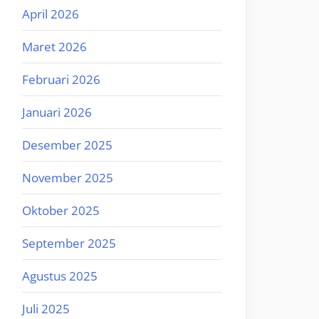
April 2026
Maret 2026
Februari 2026
Januari 2026
Desember 2025
November 2025
Oktober 2025
September 2025
Agustus 2025
Juli 2025