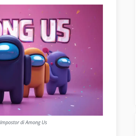
Impostor di Among Us