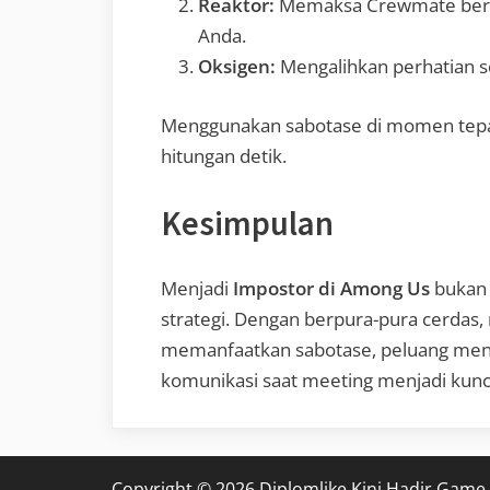
Reaktor:
Memaksa Crewmate berlar
Anda.
Oksigen:
Mengalihkan perhatian s
Menggunakan sabotase di momen tepa
hitungan detik.
Kesimpulan
Menjadi
Impostor di Among Us
bukan 
strategi. Dengan berpura-pura cerdas,
memanfaatkan sabotase, peluang menan
komunikasi saat meeting menjadi kun
Copyright © 2026 Diplomlike Kini Hadir Game