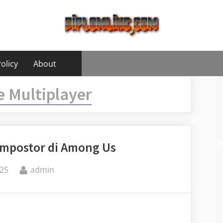
olicy
About
 Multiplayer
Impostor di Among Us
By
25
admin