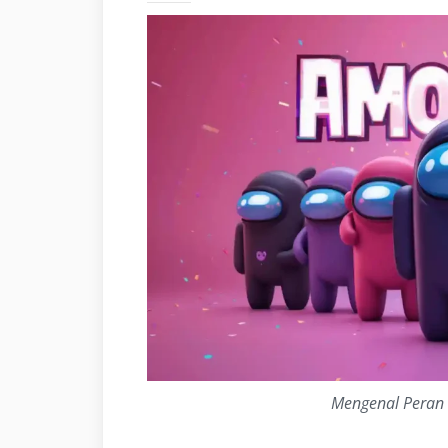
Mengenal Peran 