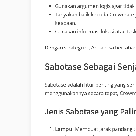
Gunakan argumen logis agar tidak
Tanyakan balik kepada Crewmate
keadaan.
Gunakan informasi lokasi atau tas
Dengan strategi ini, Anda bisa bertaha
Sabotase Sebagai Sen
Sabotase adalah fitur penting yang se
menggunakannya secara tepat, Crewma
Jenis Sabotase yang Pal
Lampu:
Membuat jarak pandang t