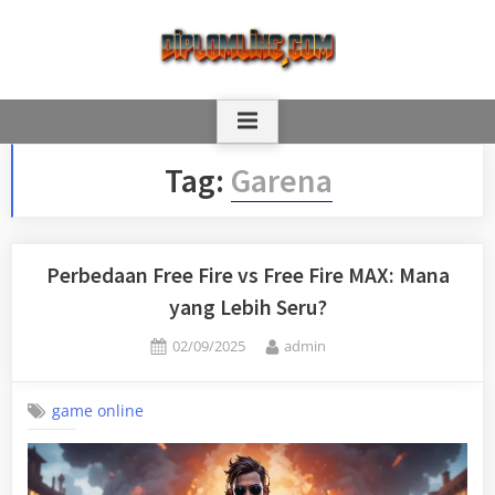
Skip
to
content
Tag:
Garena
Perbedaan Free Fire vs Free Fire MAX: Mana
yang Lebih Seru?
Posted
By
02/09/2025
admin
on
game online