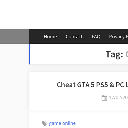
Skip
to
content
Home
Contact
FAQ
Privacy P
Tag:
Cheat GTA 5 PS5 & PC
Posted
17/02/20
on
game online