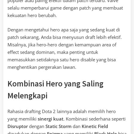
populer atau paling efektif dalam patch terbaru. Valve
selalu memperbarui game dengan patch yang membuat
kekuatan hero berubah.
Dengan mengetahui hero apa saja yang sedang kuat di
patch sekarang, Anda bisa menyusun draft lebih efektif.
Misalnya, jika hero-hero dengan kemampuan area of
effect sedang dominan, maka penting untuk
memasukkan setidaknya satu hero disable yang bisa
menghentikan pergerakan lawan.
Kombinasi Hero yang Saling
Melengkapi
Rahasia drafting Dota 2 lainnya adalah memilih hero
yang memiliki
sinergi kuat
. Kombinasi sederhana seperti
Disruptor
dengan
Static Storm
dan
Kinetic Field
dipadukan dengan
Enigma
yang memiliki
Black Hole
bisa