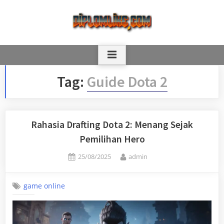
Skip
to
content
Tag:
Guide Dota 2
Rahasia Drafting Dota 2: Menang Sejak
Pemilihan Hero
Posted
By
25/08/2025
admin
on
game online