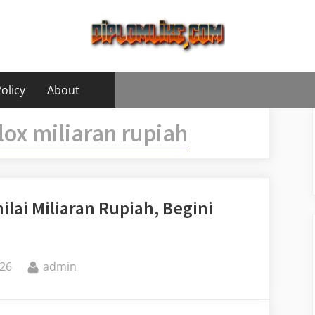
olicy
About
lox miliaran rupiah
ilai Miliaran Rupiah, Begini
By
26
admin