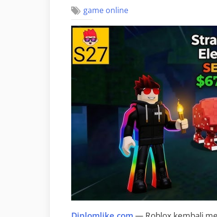
game online
Diplomlike.com
— Roblox kembali men