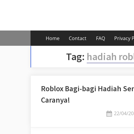
Skip
to
content
Home
Contact
FAQ
Privacy P
Tag:
hadiah rob
Roblox Bagi-bagi Hadiah Sen
Caranya!
Posted
22/04/20
on