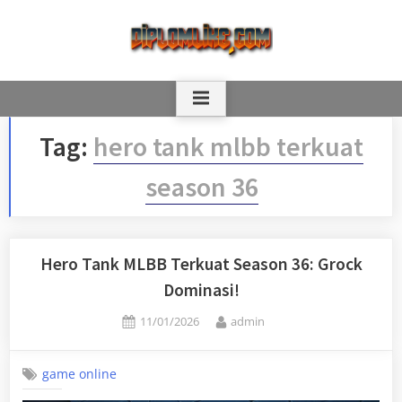
Skip
to
content
Tag:
hero tank mlbb terkuat
season 36
Hero Tank MLBB Terkuat Season 36: Grock
Dominasi!
Posted
By
11/01/2026
admin
on
game online