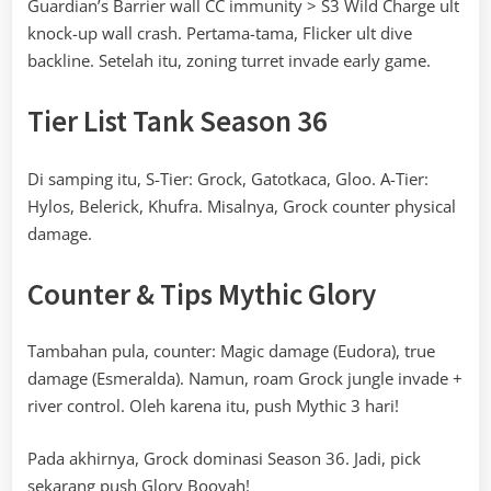
Guardian’s Barrier wall CC immunity > S3 Wild Charge ult
knock-up wall crash. Pertama-tama, Flicker ult dive
backline. Setelah itu, zoning turret invade early game.
Tier List Tank Season 36
Di samping itu, S-Tier: Grock, Gatotkaca, Gloo. A-Tier:
Hylos, Belerick, Khufra. Misalnya, Grock counter physical
damage.
Counter & Tips Mythic Glory
Tambahan pula, counter: Magic damage (Eudora), true
damage (Esmeralda). Namun, roam Grock jungle invade +
river control. Oleh karena itu, push Mythic 3 hari!
Pada akhirnya, Grock dominasi Season 36. Jadi, pick
sekarang push Glory Booyah!