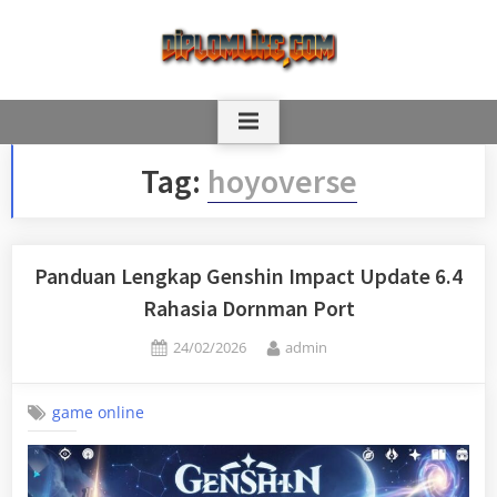
Skip
to
content
Tag:
hoyoverse
Panduan Lengkap Genshin Impact Update 6.4
Rahasia Dornman Port
Posted
By
24/02/2026
admin
on
game online