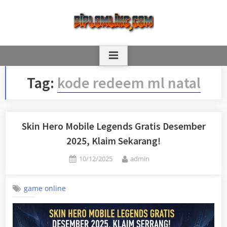
Skip
to
content
Tag:
kode redeem ml natal
Skin Hero Mobile Legends Gratis Desember
2025, Klaim Sekarang!
Posted
By
10/12/2025
admin
on
game online