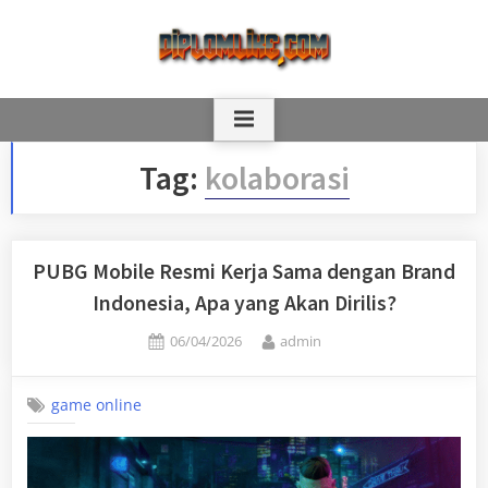
Skip
to
content
Tag:
kolaborasi
PUBG Mobile Resmi Kerja Sama dengan Brand
Indonesia, Apa yang Akan Dirilis?
Posted
By
06/04/2026
admin
on
game online