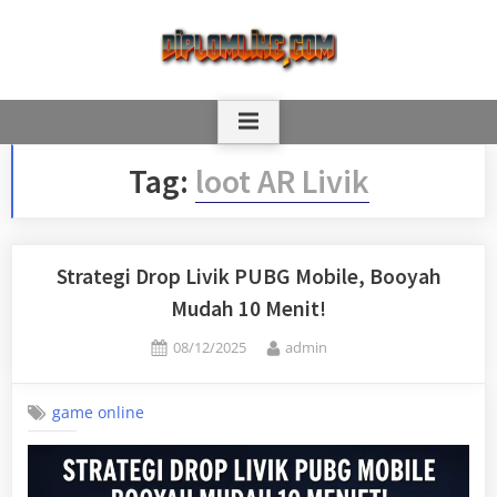
Skip
to
content
Tag:
loot AR Livik
Strategi Drop Livik PUBG Mobile, Booyah
Mudah 10 Menit!
Posted
By
08/12/2025
admin
on
game online