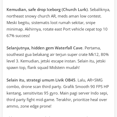
Kemudian, safe drop Iceborg (Church Lurk)
. Sebaliknya,
northeast snowy church AR, meds aman low contest.
Meski begitu, sistematis loot rumah sekitar, snipe
minimap. Akhirnya, rotate east Port vehicle cepat top 10
67% success!
Selanjutnya, hidden gem Waterfall Cave
. Pertama,
southeast gua belakang air terjun super crate Mk12, 80%
level 3. Kemudian, jetski escape instan. Selain itu, jetski
spawn top, flank squad Midstein mudah!
Selain itu, strategi umum Livik OB45
. Lalu, AR+SMG
combo, drone scan third party. Grafik Smooth 90 FPS HP
kentang, sensitivitas 95 gyro. Main pagi server Indo sepi,
third party fight mid-game. Terakhir, prioritize heal over
ammo, zone edge prone!