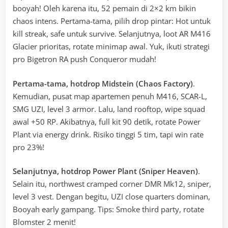
booyah! Oleh karena itu, 52 pemain di 2×2 km bikin
chaos intens. Pertama-tama, pilih drop pintar: Hot untuk
kill streak, safe untuk survive. Selanjutnya, loot AR M416
Glacier prioritas, rotate minimap awal. Yuk, ikuti strategi
pro Bigetron RA push Conqueror mudah!
Pertama-tama, hotdrop Midstein (Chaos Factory)
.
Kemudian, pusat map apartemen penuh M416, SCAR-L,
SMG UZI, level 3 armor. Lalu, land rooftop, wipe squad
awal +50 RP. Akibatnya, full kit 90 detik, rotate Power
Plant via energy drink. Risiko tinggi 5 tim, tapi win rate
pro 23%!
Selanjutnya, hotdrop Power Plant (Sniper Heaven)
.
Selain itu, northwest cramped corner DMR Mk12, sniper,
level 3 vest. Dengan begitu, UZI close quarters dominan,
Booyah early gampang. Tips: Smoke third party, rotate
Blomster 2 menit!