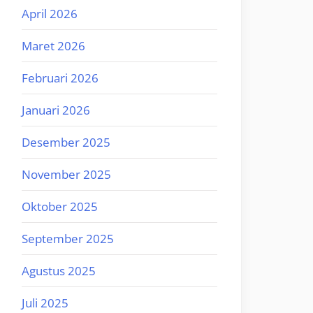
April 2026
Maret 2026
Februari 2026
Januari 2026
Desember 2025
November 2025
Oktober 2025
September 2025
Agustus 2025
Juli 2025