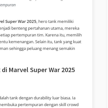
tempuran
el Super War 2025
, hero tank memiliki
 menjadi benteng pertahanan utama, mereka
 setiap pertempuran tim. Karena itu, memilih
entu kemenangan. Selain itu, tank yang kuat
 aman sehingga peluang menang semakin
 di Marvel Super War 2025
alah tank dengan durability luar biasa. Ia
mbuka pertempuran dengan skill crowd