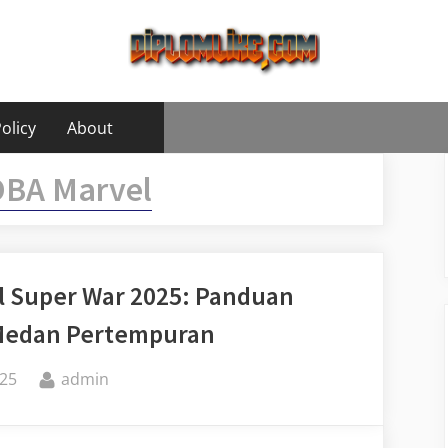
olicy
About
BA Marvel
l Super War 2025: Panduan
Medan Pertempuran
By
25
admin