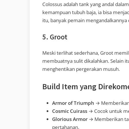
Colossus adalah tank yang andal dala
kemampuan tubuh baja, ia bisa menjadi
itu, banyak pemain mengandalkannya
5. Groot
Meski terlihat sederhana, Groot memi
membuatnya sulit dikalahkan. Selain itu
menghentikan pergerakan musuh.
Build Item yang Direkom
Armor of Triumph
→ Memberikan p
Cosmic Cuirass
→ Cocok untuk men
Glorious Armor
→ Memberikan tam
pertahanan.