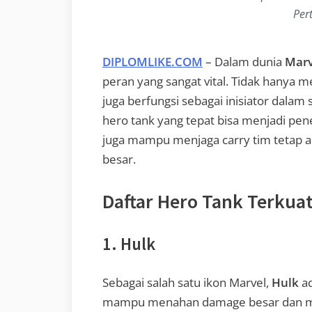
Per
DIPLOMLIKE.COM
– Dalam dunia
Marv
peran yang sangat vital. Tidak hanya
juga berfungsi sebagai inisiator dalam
hero tank yang tepat bisa menjadi pen
juga mampu menjaga carry tim tetap
besar.
Daftar Hero Tank Terkuat
1. Hulk
Sebagai salah satu ikon Marvel,
Hulk
ad
mampu menahan damage besar dan me