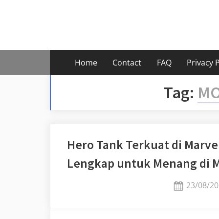
Skip
to
content
Home
Contact
FAQ
Privacy P
Tag:
MO
Hero Tank Terkuat di Marve
Lengkap untuk Menang di 
Posted
23/08/20
on