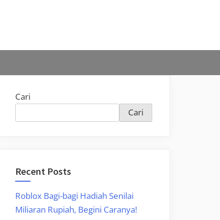
Cari
Cari
Recent Posts
Roblox Bagi-bagi Hadiah Senilai
Miliaran Rupiah, Begini Caranya!