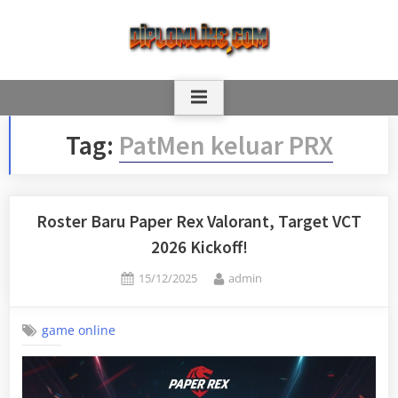
Skip
to
content
Tag:
PatMen keluar PRX
Roster Baru Paper Rex Valorant, Target VCT
2026 Kickoff!
Posted
By
15/12/2025
admin
on
game online