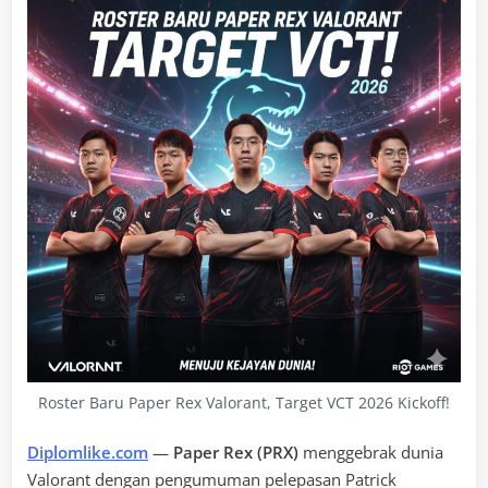
Roster Baru Paper Rex Valorant, Target VCT 2026 Kickoff!
Diplomlike.com
—
Paper Rex (PRX)
menggebrak dunia
Valorant dengan pengumuman pelepasan Patrick