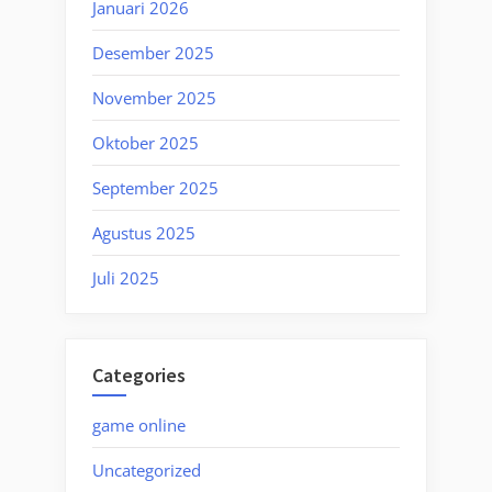
Januari 2026
Desember 2025
November 2025
Oktober 2025
September 2025
Agustus 2025
Juli 2025
Categories
game online
Uncategorized