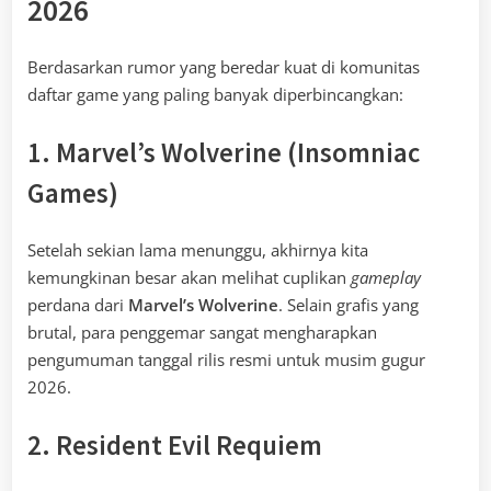
2026
Berdasarkan rumor yang beredar kuat di komunitas
daftar game yang paling banyak diperbincangkan:
1. Marvel’s Wolverine (Insomniac
Games)
Setelah sekian lama menunggu, akhirnya kita
kemungkinan besar akan melihat cuplikan
gameplay
perdana dari
Marvel’s Wolverine
. Selain grafis yang
brutal, para penggemar sangat mengharapkan
pengumuman tanggal rilis resmi untuk musim gugur
2026.
2. Resident Evil Requiem