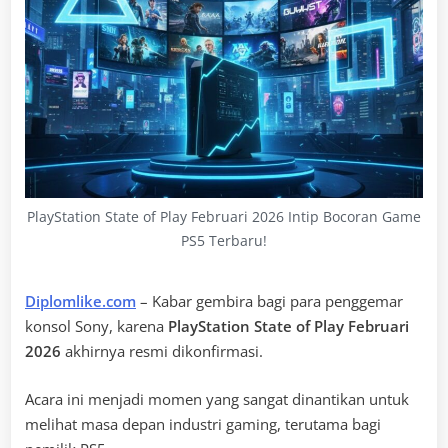
PlayStation State of Play Februari 2026 Intip Bocoran Game
PS5 Terbaru!
Diplomlike.com
– Kabar gembira bagi para penggemar
konsol Sony, karena
PlayStation State of Play Februari
2026
akhirnya resmi dikonfirmasi.
Acara ini menjadi momen yang sangat dinantikan untuk
melihat masa depan industri gaming, terutama bagi