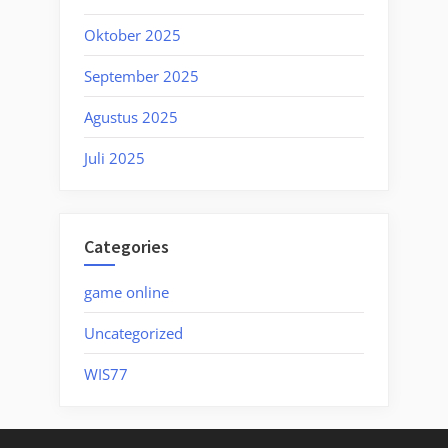
Oktober 2025
September 2025
Agustus 2025
Juli 2025
Categories
game online
Uncategorized
WIS77