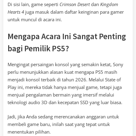
Di sisi lain, game seperti
Crimson Desert
dan
Kingdom
Hearts 4
juga masuk dalam daftar keinginan para gamer
untuk muncul di acara ini.
Mengapa Acara Ini Sangat Penting
bagi Pemilik PS5?
Mengingat persaingan konsol yang semakin ketat, Sony
perlu menunjukkan alasan kuat mengapa PS5 masih
menjadi konsol terbaik di tahun 2026. Melalui State of
Play ini, mereka tidak hanya menjual game, tetapi juga
menjual pengalaman bermain yang imersif melalui
teknologi audio 3D dan kecepatan SSD yang luar biasa.
Jadi, jika Anda sedang merencanakan anggaran untuk
membeli game baru, inilah saat yang tepat untuk
menentukan pilihan.