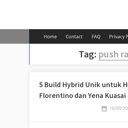
Skip
to
content
Home
Contact
FAQ
Privacy P
Tag:
push r
5 Build Hybrid Unik untuk H
Florentino dan Yena Kuasai
Posted
19/09/20
on