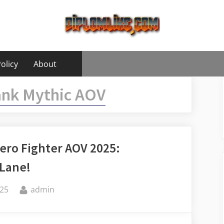
olicy
About
ank Mythic AOV
ero Fighter AOV 2025:
 Lane!
By
25
admin