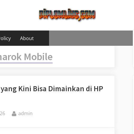
olicy
About
arok Mobile
ang Kini Bisa Dimainkan di HP
By
26
admin