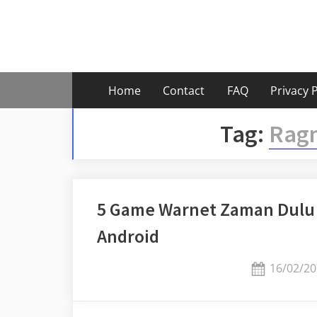
Skip
to
content
Home
Contact
FAQ
Privacy P
Tag:
Ragn
5 Game Warnet Zaman Dulu y
Android
Posted
16/02/20
on