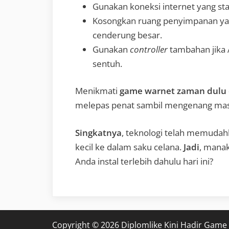
Gunakan koneksi internet yang sta
Kosongkan ruang penyimpanan ya
cenderung besar.
Gunakan
controller
tambahan jika 
sentuh.
Menikmati
game warnet zaman dulu 
melepas penat sambil mengenang masa
Singkatnya
, teknologi telah memud
kecil ke dalam saku celana.
Jadi
, manak
Anda instal terlebih dahulu hari ini?
Copyright © 2026 Diplomlike Kini Hadir Game