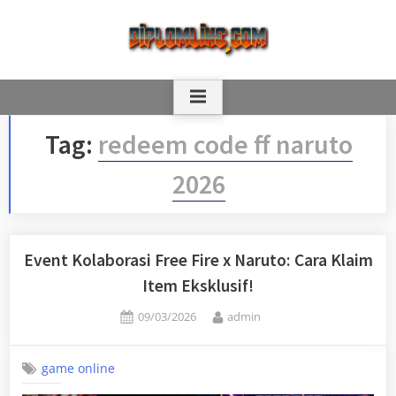
Skip
to
content
Tag:
redeem code ff naruto
2026
Event Kolaborasi Free Fire x Naruto: Cara Klaim
Item Eksklusif!
Posted
By
09/03/2026
admin
on
game online