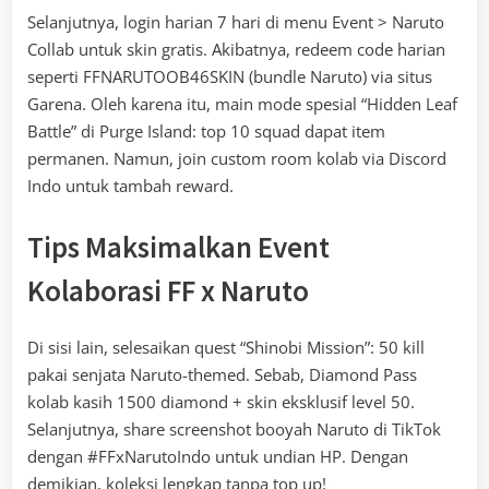
Selanjutnya, login harian 7 hari di menu Event > Naruto
Collab untuk skin gratis. Akibatnya, redeem code harian
seperti FFNARUTOOB46SKIN (bundle Naruto) via situs
Garena. Oleh karena itu, main mode spesial “Hidden Leaf
Battle” di Purge Island: top 10 squad dapat item
permanen. Namun, join custom room kolab via Discord
Indo untuk tambah reward.
Tips Maksimalkan Event
Kolaborasi FF x Naruto
Di sisi lain, selesaikan quest “Shinobi Mission”: 50 kill
pakai senjata Naruto-themed. Sebab, Diamond Pass
kolab kasih 1500 diamond + skin eksklusif level 50.
Selanjutnya, share screenshot booyah Naruto di TikTok
dengan #FFxNarutoIndo untuk undian HP. Dengan
demikian, koleksi lengkap tanpa top up!