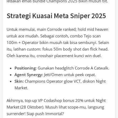
ledakan emas bundle Champions 2025 bikin musuh tilt.
Strategi Kuasai Meta Sniper 2025
Untuk memulai, main Corrode ranked; hold mid heaven
untuk ace mudah. Sebagai contoh, combo Tejo scan
100m + Operator bikin musuh tak bisa sembunyi. Selain
itu, latihan custom: fokus 50m body shot dan flick head.
Oleh karena itu, crosshair placement kunci win duel.
Positioning:
Gunakan headglitch Corrode A Catwalk.
Agent Synergy:
Jett/Omen untuk peek cepat.
Skin:
Champions Operator glow VCT, diskon Night
Market.
Akhirnya, top-up VP Codashop bonus 20% untuk Night
Market (28 Oktober). Musuh lihat scope-mu, langsung
surrender! Siap push Immortal?