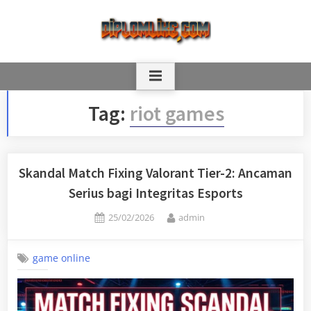
Skip
to
content
Tag:
riot games
Skandal Match Fixing Valorant Tier-2: Ancaman
Serius bagi Integritas Esports
Posted
By
25/02/2026
admin
on
game online