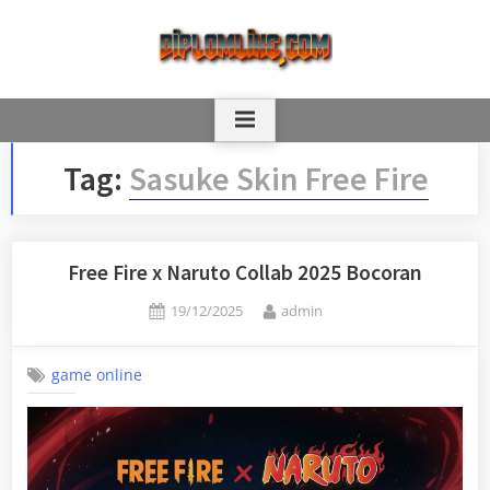
Skip
to
content
Tag:
Sasuke Skin Free Fire
Free Fire x Naruto Collab 2025 Bocoran
Posted
By
19/12/2025
admin
on
game online