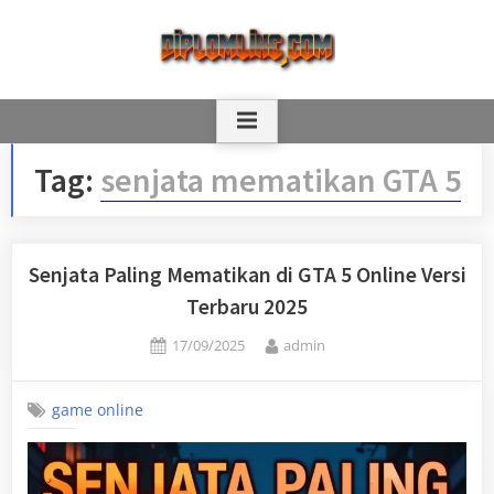
Skip
to
content
Tag:
senjata mematikan GTA 5
Senjata Paling Mematikan di GTA 5 Online Versi
Terbaru 2025
Posted
By
17/09/2025
admin
on
game online