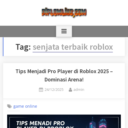
Skip
to
content
Tag:
senjata terbaik roblox
Tips Menjadi Pro Player di Roblox 2025 –
Dominasi Arena!
Posted
By
24/12/2025
admin
on
game online