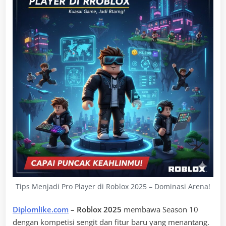
Tips Menjadi Pro Player di Roblox 2025 – Dominasi Arena!
Diplomlike.com
–
Roblox 2025
membawa Season 10
dengan kompetisi sengit dan fitur baru yang menantang.