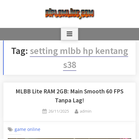
Skip
to
content
Tag:
setting mlbb hp kentang
s38
MLBB Lite RAM 2GB: Main Smooth 60 FPS
Tanpa Lag!
Posted
By
26/11/2025
admin
on
game online