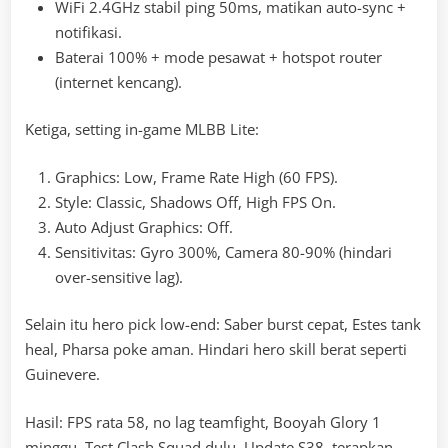
WiFi 2.4GHz stabil ping 50ms, matikan auto-sync +
notifikasi.
Baterai 100% + mode pesawat + hotspot router
(internet kencang).
Ketiga, setting in-game MLBB Lite:
Graphics: Low, Frame Rate High (60 FPS).
Style: Classic, Shadows Off, High FPS On.
Auto Adjust Graphics: Off.
Sensitivitas: Gyro 300%, Camera 80-90% (hindari
over-sensitive lag).
Selain itu hero pick low-end: Saber burst cepat, Estes tank
heal, Pharsa poke aman. Hindari hero skill berat seperti
Guinevere.
Hasil: FPS rata 58, no lag teamfight, Booyah Glory 1
minggu. Test Clash Squad dulu. Update S38, terapkan