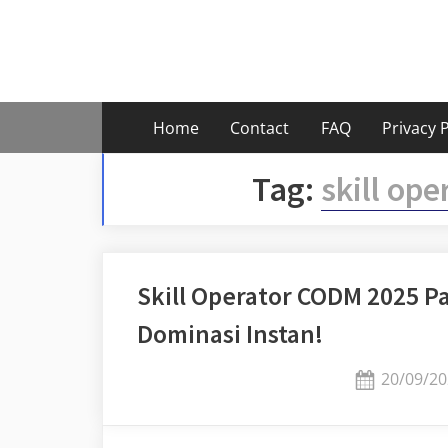
Skip
to
content
Home
Contact
FAQ
Privacy P
Tag:
skill op
Skill Operator CODM 2025 P
Dominasi Instan!
Posted
20/09/20
on