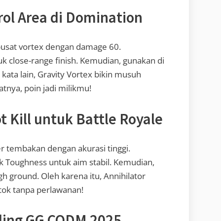
trol Area di Domination
 pusat vortex dengan damage 60.
k close-range finish. Kemudian, gunakan di
kata lain, Gravity Vortex bikin musuh
nya, poin jadi milikmu!
t Kill untuk Battle Royale
er tembakan dengan akurasi tinggi.
k Toughness untuk aim stabil. Kemudian,
gh ground. Oleh karena itu, Annihilator
tok tanpa perlawanan!
aling GG CODM 2025