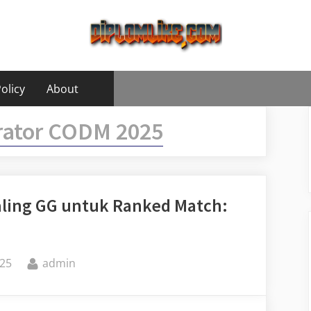
olicy
About
erator CODM 2025
aling GG untuk Ranked Match:
By
25
admin