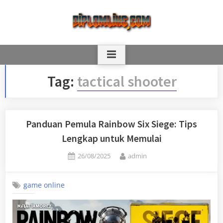
Skip
to
content
Tag:
tactical shooter
Panduan Pemula Rainbow Six Siege: Tips
Lengkap untuk Memulai
Posted
By
26/08/2025
admin
on
game online