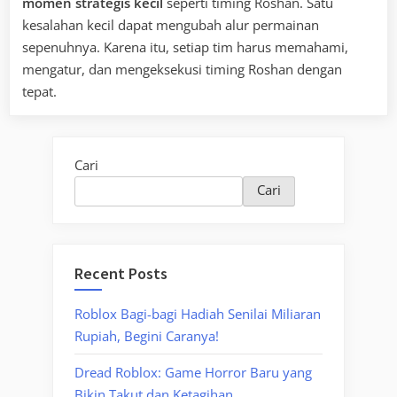
momen strategis kecil
seperti timing Roshan. Satu
kesalahan kecil dapat mengubah alur permainan
sepenuhnya. Karena itu, setiap tim harus memahami,
mengatur, dan mengeksekusi timing Roshan dengan
tepat.
Cari
Cari
Recent Posts
Roblox Bagi-bagi Hadiah Senilai Miliaran
Rupiah, Begini Caranya!
Dread Roblox: Game Horror Baru yang
Bikin Takut dan Ketagihan