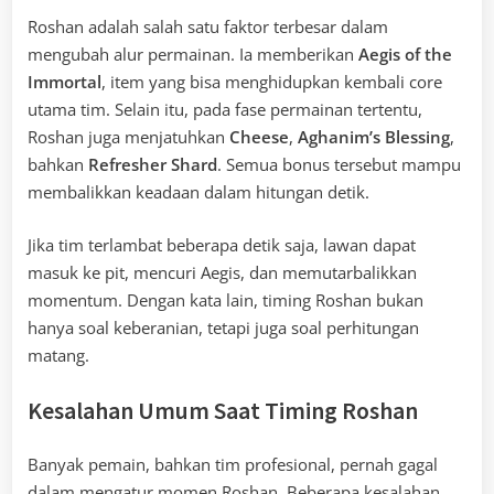
Roshan adalah salah satu faktor terbesar dalam
mengubah alur permainan. Ia memberikan
Aegis of the
Immortal
, item yang bisa menghidupkan kembali core
utama tim. Selain itu, pada fase permainan tertentu,
Roshan juga menjatuhkan
Cheese
,
Aghanim’s Blessing
,
bahkan
Refresher Shard
. Semua bonus tersebut mampu
membalikkan keadaan dalam hitungan detik.
Jika tim terlambat beberapa detik saja, lawan dapat
masuk ke pit, mencuri Aegis, dan memutarbalikkan
momentum. Dengan kata lain, timing Roshan bukan
hanya soal keberanian, tetapi juga soal perhitungan
matang.
Kesalahan Umum Saat Timing Roshan
Banyak pemain, bahkan tim profesional, pernah gagal
dalam mengatur momen Roshan. Beberapa kesalahan