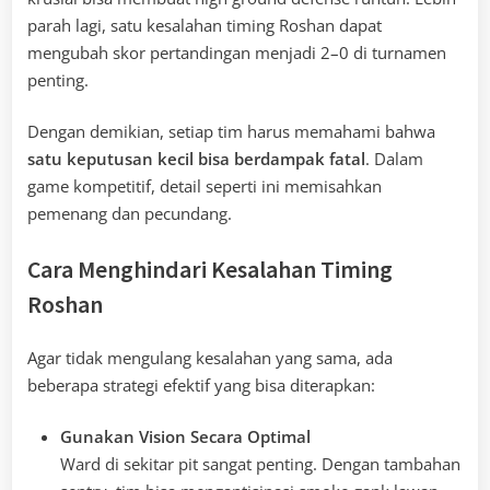
parah lagi, satu kesalahan timing Roshan dapat
mengubah skor pertandingan menjadi 2–0 di turnamen
penting.
Dengan demikian, setiap tim harus memahami bahwa
satu keputusan kecil bisa berdampak fatal
. Dalam
game kompetitif, detail seperti ini memisahkan
pemenang dan pecundang.
Cara Menghindari Kesalahan Timing
Roshan
Agar tidak mengulang kesalahan yang sama, ada
beberapa strategi efektif yang bisa diterapkan:
Gunakan Vision Secara Optimal
Ward di sekitar pit sangat penting. Dengan tambahan