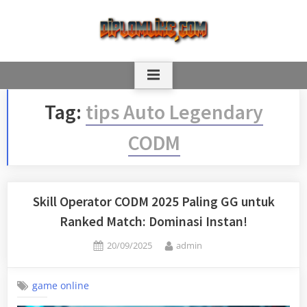
Skip
to
content
Tag:
tips Auto Legendary
CODM
Skill Operator CODM 2025 Paling GG untuk
Ranked Match: Dominasi Instan!
Posted
By
20/09/2025
admin
on
game online