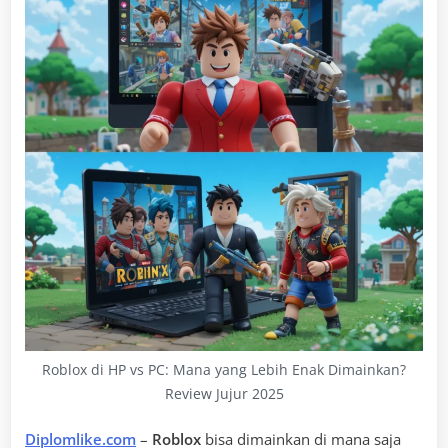
Roblox di HP vs PC: Mana yang Lebih Enak Dimainkan?
Review Jujur 2025
Diplomlike.com
–
Roblox
bisa dimainkan di mana saja