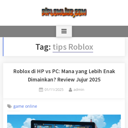
Skip
to
content
Tag:
tips Roblox
Roblox di HP vs PC: Mana yang Lebih Enak
Dimainkan? Review Jujur 2025
Posted
By
01/11/2025
admin
on
game online