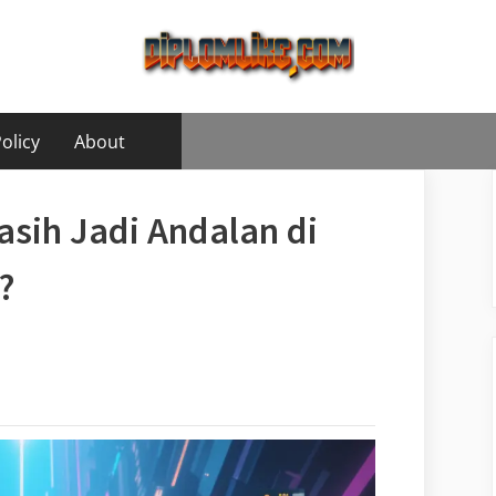
olicy
About
sih Jadi Andalan di
?