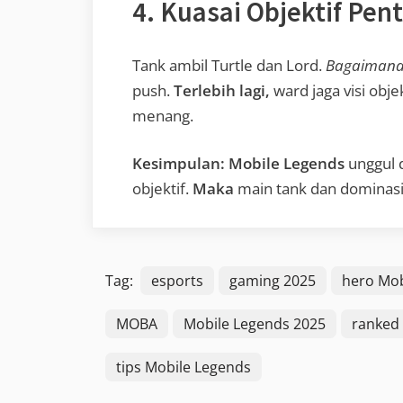
4. Kuasai Objektif Pen
Tank ambil Turtle dan Lord.
Bagaimana
push.
Terlebih lagi,
ward jaga visi objek
menang.
Kesimpulan:
Mobile Legends
unggul 
objektif.
Maka
main tank dan dominasi
Tag:
esports
gaming 2025
hero Mob
MOBA
Mobile Legends 2025
ranked
tips Mobile Legends