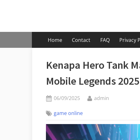
Skip
to
content
Home
Contact
FAQ
Privacy P
Kenapa Hero Tank Ma
Mobile Legends 2025
Posted
By
06/09/2025
admin
on
game online