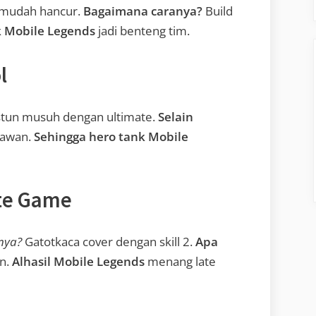
 mudah hancur.
Bagaimana caranya?
Build
k Mobile Legends
jadi benteng tim.
l
stun musuh dengan ultimate.
Selain
lawan.
Sehingga
hero tank Mobile
ate Game
nya?
Gatotkaca cover dengan skill 2.
Apa
an.
Alhasil Mobile Legends
menang late