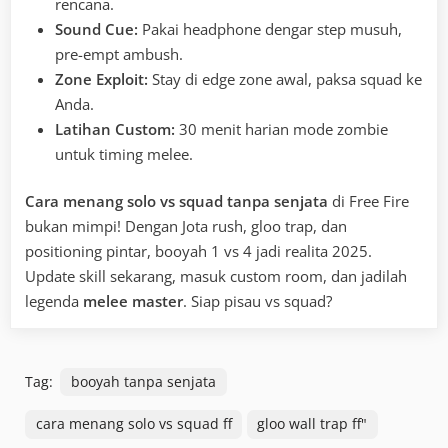
rencana.
Sound Cue:
Pakai headphone dengar step musuh,
pre-empt ambush.
Zone Exploit:
Stay di edge zone awal, paksa squad ke
Anda.
Latihan Custom:
30 menit harian mode zombie
untuk timing melee.
Cara menang solo vs squad tanpa senjata
di Free Fire
bukan mimpi! Dengan Jota rush, gloo trap, dan
positioning pintar, booyah 1 vs 4 jadi realita 2025.
Update skill sekarang, masuk custom room, dan jadilah
legenda
melee master
. Siap pisau vs squad?
Tag:
booyah tanpa senjata
cara menang solo vs squad ff
gloo wall trap ff"