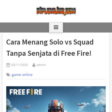
Skip
to
content
Cara Menang Solo vs Squad
Tanpa Senjata di Free Fire!
Posted
By
02/11/2025
admin
on
game online