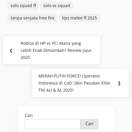
solo squad ff
solo vs squad
tanpa senjata free fire
tips melee ff 2025
Navigasi
Roblox di HP vs PC: Mana yang
Previous
pos
❮
Lebih Enak Dimainkan? Review Jujur
Post:
2025
MERAH PUTIH FORCE! Operator
Next
Indonesia di CoD: Skin Pasukan Elite
❯
Post:
TNI AU & AL 2025!
Cari
Cari