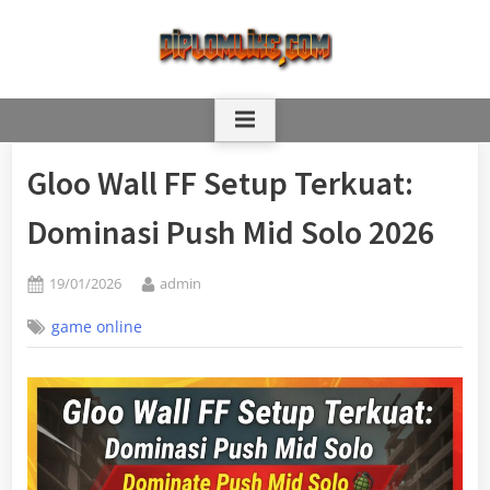
Skip
to
content
Gloo Wall FF Setup Terkuat:
Dominasi Push Mid Solo 2026
Posted
By
19/01/2026
admin
on
game online