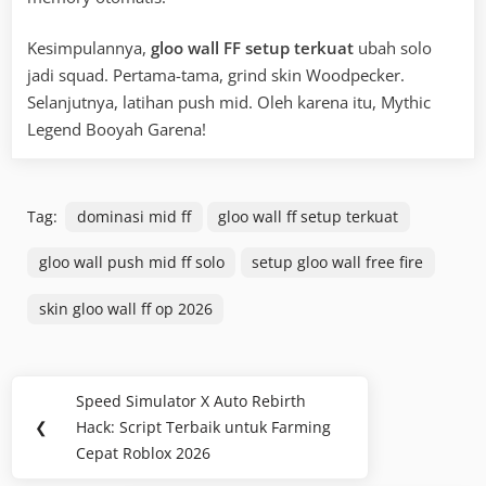
Kesimpulannya,
gloo wall FF setup terkuat
ubah solo
jadi squad. Pertama-tama, grind skin Woodpecker.
Selanjutnya, latihan push mid. Oleh karena itu, Mythic
Legend Booyah Garena!
Tag:
dominasi mid ff
gloo wall ff setup terkuat
gloo wall push mid ff solo
setup gloo wall free fire
skin gloo wall ff op 2026
Navigasi
Speed Simulator X Auto Rebirth
Previous
pos
❮
Hack: Script Terbaik untuk Farming
Post:
Cepat Roblox 2026