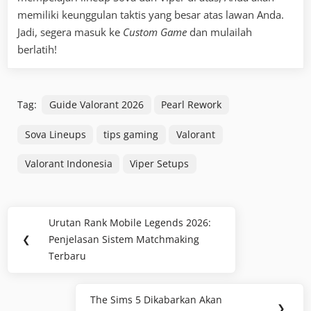
memiliki keunggulan taktis yang besar atas lawan Anda.
Jadi, segera masuk ke
Custom Game
dan mulailah
berlatih!
Tag:
Guide Valorant 2026
Pearl Rework
Sova Lineups
tips gaming
Valorant
Valorant Indonesia
Viper Setups
Navigasi
Urutan Rank Mobile Legends 2026:
Previous
pos
❮
Penjelasan Sistem Matchmaking
Post:
Terbaru
The Sims 5 Dikabarkan Akan
Next
❯