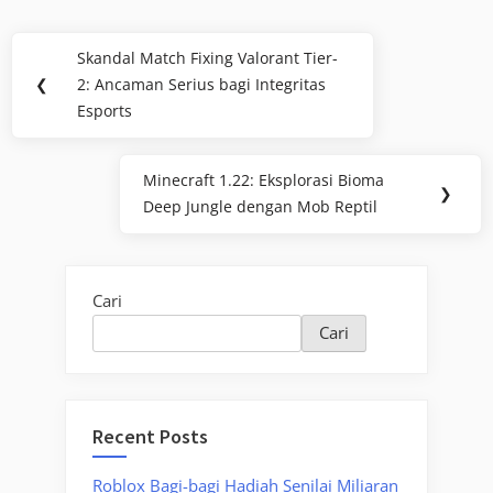
Navigasi
Skandal Match Fixing Valorant Tier-
Previous
pos
❮
2: Ancaman Serius bagi Integritas
Post:
Esports
Minecraft 1.22: Eksplorasi Bioma
Next
❯
Deep Jungle dengan Mob Reptil
Post:
Cari
Cari
Recent Posts
Roblox Bagi-bagi Hadiah Senilai Miliaran