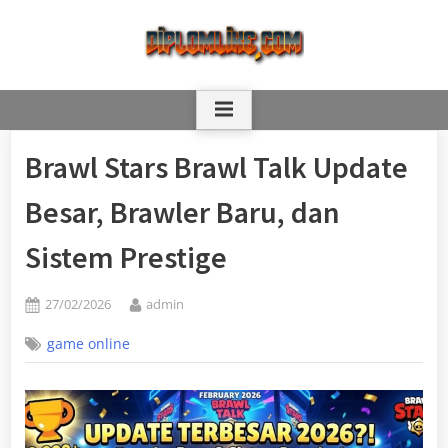
Skip
to
content
Brawl Stars Brawl Talk Update
Besar, Brawler Baru, dan
Sistem Prestige
Posted
By
27/02/2026
admin
on
game online